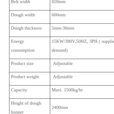
Belt width
650mm
Dough width
600mm
Dough thickness
5mm-30mm
Energy
1
5KW/380V,50HZ, 3PH ( supplie
consumption
demand)
Product size
Adjustable
Product weight
Adjustable
Capacity
Maxi. 1500kg/hr
Height of dough
2
4
00mm
hopper