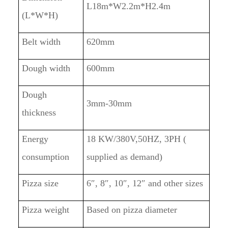
L
18
m*W2
.2
m*H2.4m
(L*W*H)
Belt width
6
2
0mm
Dough width
600mm
Dough
3
mm-30mm
thickness
Energy
18
KW/380V,50HZ, 3PH (
consumption
supplied as demand)
Pizza size
6″, 8″, 10″, 12″ and other sizes
Pizza weight
Based on pizza diameter