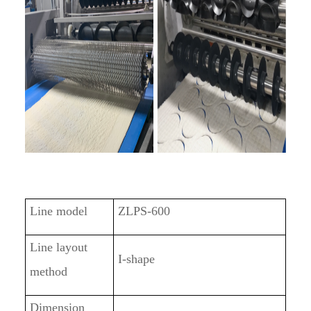
Line model
ZL
PS-
600
Line layout
I
-shape
method
Dimension