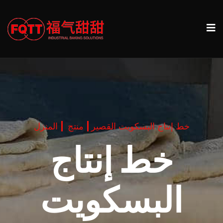
خط إنتاج البسكويت القصير
منتج
المنزل
خط إنتاج
البسكويت