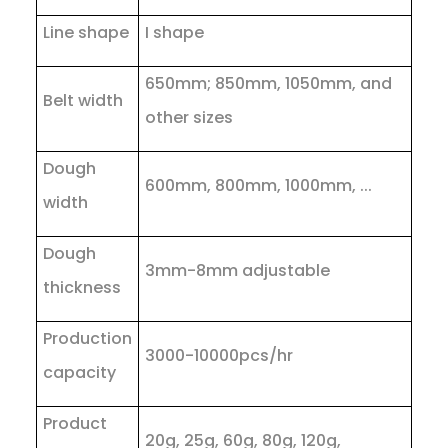
Line shape
I shape
650mm; 850mm, 1050mm, and
Belt width
other sizes
Dough
600mm, 800mm, 1000mm, ...
width
Dough
3mm-8mm adjustable
thickness
Production
3000-10000pcs/hr
capacity
Product
20g, 25g, 60g, 80g, 120g,